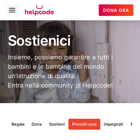
Helpcode
DONA ORA
Open
Italia
menu
Vai
al
Sostienici
contenuto
Insieme, possiamo garantire a tutti i
bambini e le bambine del mondo
un’istruzione di qualità.
Entra nella community di Helpcode!
Regala
Dona
Sostieni
Prenditi cura
Impegnati
Prog