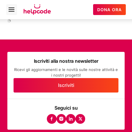
Helpcode
DONA ORA
Open
Italia
menu
Vai
al
contenuto
Iscriviti alla nostra newsletter
Ricevi gli aggiornamenti e le novità sulle nostre attività e
i nostri progetti!
Iscriviti
Seguici su
facebook
instagram
linkedin
twitter