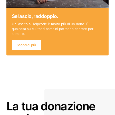
Se lascio, raddoppio.
Un lascito a Helpcode è molto più di un dono. È
qualcosa su cui tanti bambini potranno contare per
sempre.
Scopri di più
La tua donazione