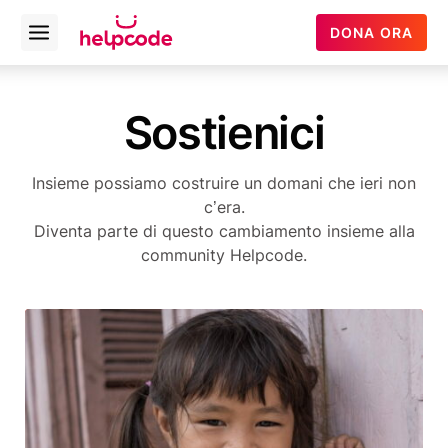
Helpcode
DONA ORA
Open
Italia
menu
Vai
al
Sostienici
contenuto
Insieme possiamo costruire un domani che ieri non
c’era.
Diventa parte di questo cambiamento insieme alla
community Helpcode.