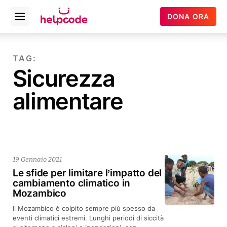
Helpcode
DONA ORA
Open
Italia
menu
Vai
al
TAG:
contenuto
Sicurezza
alimentare
19 Gennaio 2021
Le sfide per limitare l’impatto del
cambiamento climatico in
Mozambico
Il Mozambico è colpito sempre più spesso da
eventi climatici estremi. Lunghi periodi di siccità