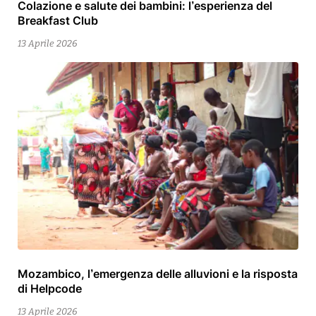
Colazione e salute dei bambini: l’esperienza del
13
Breakfast Club
Aprile
2026
13 Aprile 2026
Mozambico, l’emergenza delle alluvioni e la risposta
15
di Helpcode
Aprile
2026
13 Aprile 2026