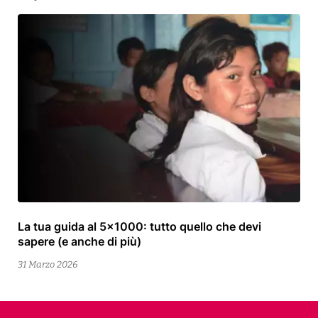
La tua guida al 5×1000: tutto quello che devi
13
sapere (e anche di più)
Aprile
2026
31 Marzo 2026