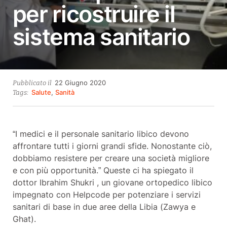
per ricostruire il
sistema sanitario
23
22 Giugno 2020
Pubblicato il
Ottobre
Salute
,
Sanità
Tags:
2021
“I medici e il personale sanitario libico devono
affrontare tutti i giorni grandi sfide. Nonostante ciò,
dobbiamo resistere per creare una società migliore
e con più opportunità.” Queste ci ha spiegato il
dottor Ibrahim Shukri , un giovane ortopedico libico
impegnato con Helpcode per potenziare i servizi
sanitari di base in due aree della Libia (Zawya e
Ghat).