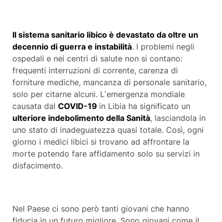
Il sistema sanitario libico è devastato da oltre un
decennio di guerra e instabilità
. I problemi negli
ospedali e nei centri di salute non si contano:
frequenti interruzioni di corrente, carenza di
forniture mediche, mancanza di personale sanitario,
solo per citarne alcuni. L’emergenza mondiale
causata dal
COVID-19
in Libia ha significato un
ulteriore indebolimento della Sanità
, lasciandola in
uno stato di inadeguatezza quasi totale. Così, ogni
giorno i medici libici si trovano ad affrontare la
morte potendo fare affidamento solo su servizi in
disfacimento.
Nel Paese ci sono però tanti giovani che hanno
fiducia in un futuro migliore. Sono giovani come il