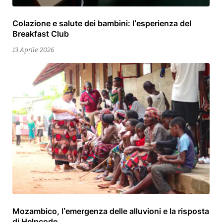
Colazione e salute dei bambini: l’esperienza del
13
Breakfast Club
Aprile
2026
13 Aprile 2026
Mozambico, l’emergenza delle alluvioni e la risposta
15
di Helpcode