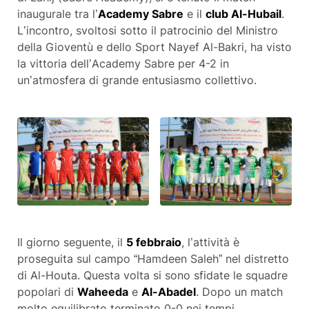
inaugurale tra l’
Academy Sabre
e il
club Al-Hubail
.
L’incontro, svoltosi sotto il patrocinio del Ministro
della Gioventù e dello Sport Nayef Al-Bakri, ha visto
la vittoria dell’Academy Sabre per 4-2 in
un’atmosfera di grande entusiasmo collettivo.
Il giorno seguente, il
5 febbraio
, l’attività è
proseguita sul campo “Hamdeen Saleh” nel distretto
di Al-Houta. Questa volta si sono sfidate le squadre
popolari di
Waheeda
e
Al-Abadel
. Dopo un match
molto equilibrato terminato 0-0 nei tempi