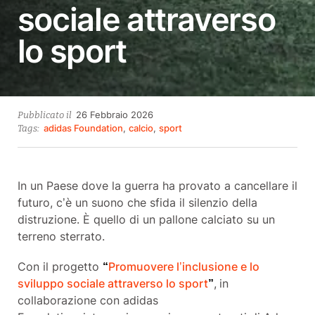
sociale attraverso
lo sport
26
26 Febbraio 2026
Pubblicato il
Febbraio
adidas Foundation
,
calcio
,
sport
Tags:
2026
In un Paese dove la guerra ha provato a cancellare il
futuro, c’è un suono che sfida il silenzio della
distruzione. È quello di un pallone calciato su un
terreno sterrato.
Con il progetto
“
Promuovere l’inclusione e lo
sviluppo sociale attraverso lo sport
”
,
in
collaborazione con adidas