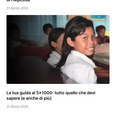
Aprile
2026
13 Aprile 2026
La tua guida al 5×1000: tutto quello che devi
13
sapere (e anche di più)
Aprile
2026
31 Marzo 2026