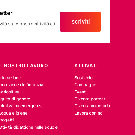
letter
Iscriviti
tà sulle nostre attività e i
IL NOSTRO LAVORO
ATTIVATI
Educazione
Sostienici
rotezione dell’infanzia
Campagne
gricoltura
Eventi
quità di genere
Diventa partner
Primissima emergenza
Diventa volontario
Acqua e igiene
Lavora con noi
rogetti
ttività didattiche nelle scuole