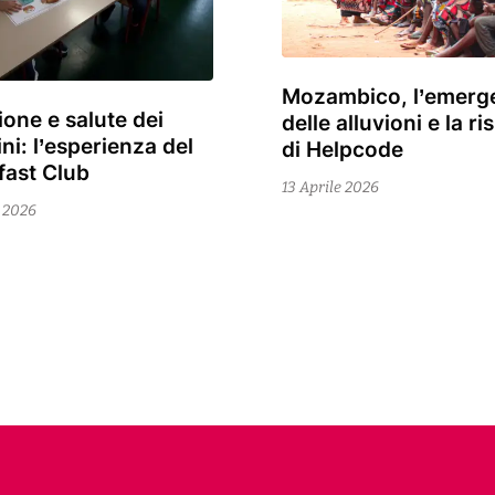
Mozambico, l’emerg
15
ione e salute dei
delle alluvioni e la r
Aprile
ni: l’esperienza del
di Helpcode
2026
fast Club
13 Aprile 2026
e 2026