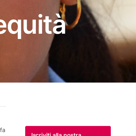
equità
 fa
Iscriviti alla nostra