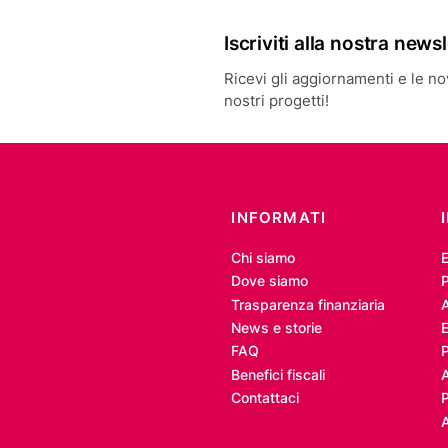
Iscriviti alla nostra news
Ricevi gli aggiornamenti e le novi
nostri progetti!
INFORMATI
Chi siamo
Dove siamo
P
Trasparenza finanziaria
A
News e storie
E
FAQ
Benefici fiscali
Contattaci
P
A