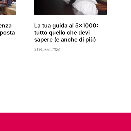
enza
La tua guida al 5×1000:
13
isposta
tutto quello che devi
Aprile
sapere (e anche di più)
2026
31 Marzo 2026