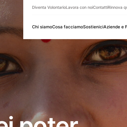
Diventa Volontario
Lavora con noi
Contatti
Rinnova q
Chi siamo
Cosa facciamo
Sostienici
Aziende e 
ei poter