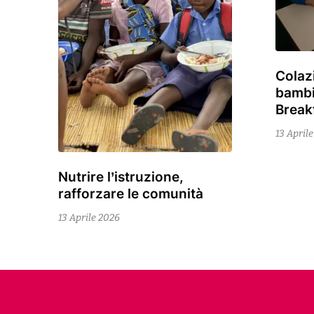
Colaz
13
bambi
Aprile
Break
2026
13 April
Nutrire l’istruzione,
12
rafforzare le comunità
Maggio
2026
13 Aprile 2026