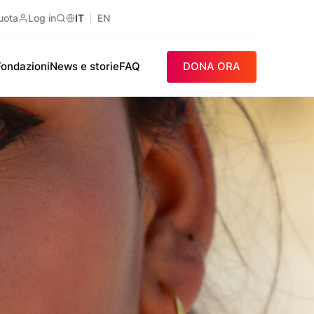
uota
Log in
IT
EN
Ricerca
Fondazioni
News e storie
FAQ
DONA ORA