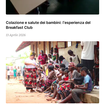
Colazione e salute dei bambini: l’esperienza del
13
Breakfast Club
Aprile
2026
13 Aprile 2026