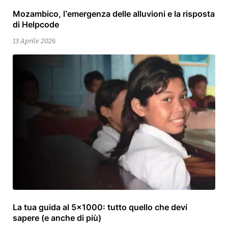
Mozambico, l’emergenza delle alluvioni e la risposta
15
di Helpcode
Aprile
2026
13 Aprile 2026
La tua guida al 5×1000: tutto quello che devi
13
sapere (e anche di più)
Aprile