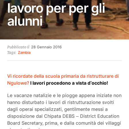
lavoro per per gli
alunni
28
28 Gennaio 2016
Pubblicato il
Ottobre
Zambia
Tags:
2021
Vi ricordate della scuola primaria da ristrutturare di
Ngulowe?
I lavori procedono a vista d’occhio!
Le vacanze natalizie e le piogge appena iniziate non
hanno disturbato i lavori di ristrutturazione svolti
dagli operai specializzati, gentilmente messi a
disposizione dal Chipata DEBS – District Education
Board Secretary, prima, e dalla comunità dei villaggi