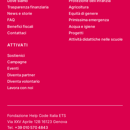
Dove siamo
Protezione dell’infanzia
Trasparenza finanziaria
Agricoltura
News e storie
Equità di genere
FAQ
Primissima emergenza
Benefici fiscali
Acqua e igiene
Contattaci
Progetti
Attività didattiche nelle scuole
ATTIVATI
Sostienici
Campagne
Eventi
Diventa partner
Diventa volontario
Lavora con noi
Fondazione Help Code Italia ETS
Via XXV Aprile 12B 16123 Genova
Tel.
+39 010 570 4843