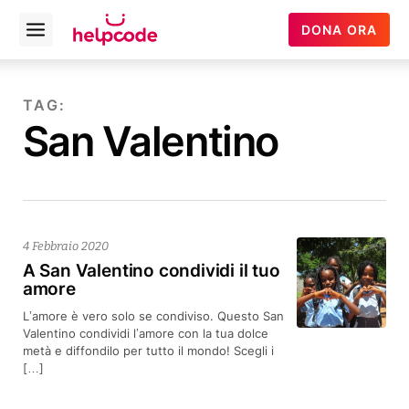
Helpcode
DONA ORA
Open
Italia
menu
Vai
al
TAG:
contenuto
San Valentino
4 Febbraio 2020
A San Valentino condividi il tuo
amore
L’amore è vero solo se condiviso. Questo San
Valentino condividi l’amore con la tua dolce
metà e diffondilo per tutto il mondo! Scegli i
[…]