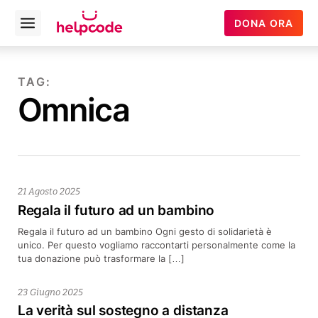
Helpcode
DONA ORA
Open
Italia
menu
Vai
al
TAG:
contenuto
Omnica
21 Agosto 2025
Regala il futuro ad un bambino
Regala il futuro ad un bambino Ogni gesto di solidarietà è
unico. Per questo vogliamo raccontarti personalmente come la
tua donazione può trasformare la […]
23 Giugno 2025
La verità sul sostegno a distanza