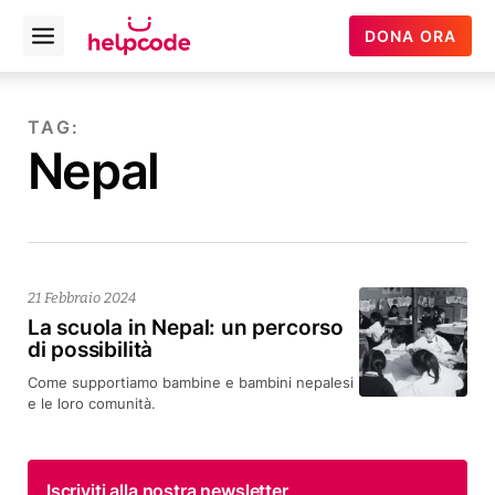
Helpcode
DONA ORA
Open
Italia
menu
Vai
al
TAG:
contenuto
Nepal
21 Febbraio 2024
La scuola in Nepal: un percorso
di possibilità
Come supportiamo bambine e bambini nepalesi
e le loro comunità.
Iscriviti alla nostra newsletter