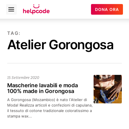
Helpcode
DONA ORA
Open
Italia
menu
Vai
al
TAG:
contenuto
Atelier Gorongosa
15 Settembre 2020
Mascherine lavabili e moda
100% made in Gorongosa
A Gorongosa (Mozambico) è nato l’Atelier di
Moda! Realizza articoli e confezioni di capulana,
il tessuto di cotone tradizionale coloratissimo a
stampa wax...