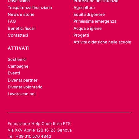
Dove siamo
Protezione dell’infanzia
Trasparenza finanziaria
Agricoltura
News e storie
Equità di genere
FAQ
Primissima emergenza
Benefici fiscali
Acqua e igiene
Contattaci
Progetti
Attività didattiche nelle scuole
ATTIVATI
Sostienici
Campagne
Eventi
Diventa partner
Diventa volontario
Lavora con noi
Fondazione Help Code Italia ETS
Via XXV Aprile 12B 16123 Genova
Tel.
+39 010 570 4843