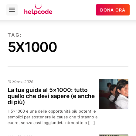
Helpcode
DONA ORA
Open
Italia
menu
Vai
al
TAG:
contenuto
5X1000
31 Marzo 2026
La tua guida al 5×1000: tutto
quello che devi sapere (e anche
di più)
Il 5×1000 è una delle opportunità più potenti e
semplici per sostenere le cause che ti stanno a
cuore, senza costi aggiuntivi. Introdotto a […]