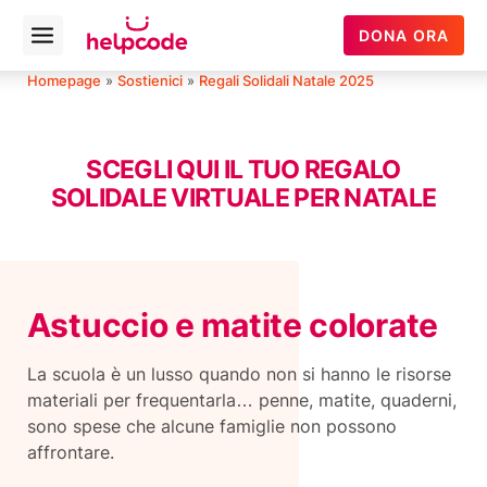
Helpcode
DONA ORA
Open
Italia
menu
Vai
Homepage
»
Sostienici
»
Regali Solidali Natale 2025
al
contenuto
SCEGLI QUI IL TUO REGALO
SOLIDALE VIRTUALE PER NATALE
Astuccio e matite colorate
La scuola è un lusso quando non si hanno le risorse
materiali per frequentarla… penne, matite, quaderni,
sono spese che alcune famiglie non possono
affrontare.