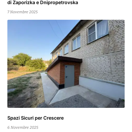
di Zaporizka e Dnipropetrovska
2025
7 Novembre 2025
Spazi Sicuri per Crescere
6
Novembre
6 Novembre 2025