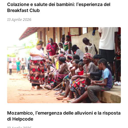
Colazione e salute dei bambini: l’esperienza del
13
Breakfast Club
Aprile
2026
13 Aprile 2026
Mozambico, l’emergenza delle alluvioni e la risposta
15
di Helpcode
Aprile
2026