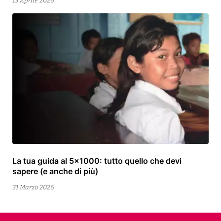
13 Aprile 2026
La tua guida al 5×1000: tutto quello che devi
13
sapere (e anche di più)
Aprile
2026
31 Marzo 2026