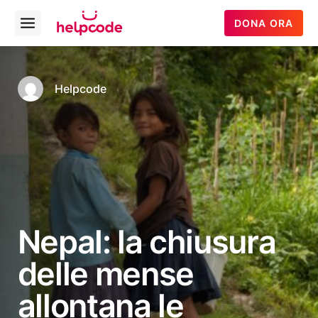
Helpcode
DONA ORA
Open
Italia
menu
Vai
al
contenuto
Helpcode
Nepal: la chiusura
delle mense
allontana le