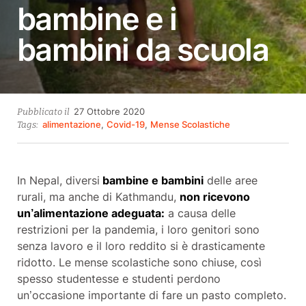
bambine e i
bambini da scuola
8
27 Ottobre 2020
Pubblicato il
Ottobre
alimentazione
,
Covid-19
,
Mense Scolastiche
Tags:
2021
In Nepal, diversi
bambine e bambini
delle aree
rurali, ma anche di Kathmandu,
non ricevono
un’alimentazione adeguata:
a causa delle
restrizioni per la pandemia, i loro genitori sono
senza lavoro e il loro reddito si è drasticamente
ridotto. Le mense scolastiche sono chiuse, così
spesso studentesse e studenti perdono
un’occasione importante di fare un pasto completo.