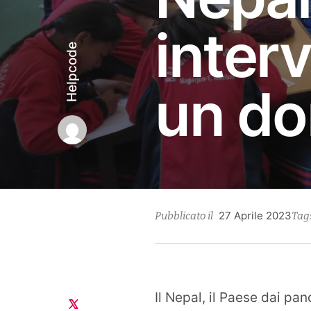
interv
Helpcode
un do
27
27 Aprile 2023
Pubblicato il
Tag
Apri
202
Il Nepal, il Paese dai pa