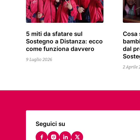
5 miti da sfatare sul
Cosa 
9
2
Sostegno a Distanza: ecco
bambi
Luglio
Aprile
come funziona davvero
dal p
2026
2026
Soste
9 Luglio 2026
2 Aprile
Seguici su
facebook
instagram
linkedin
twitter