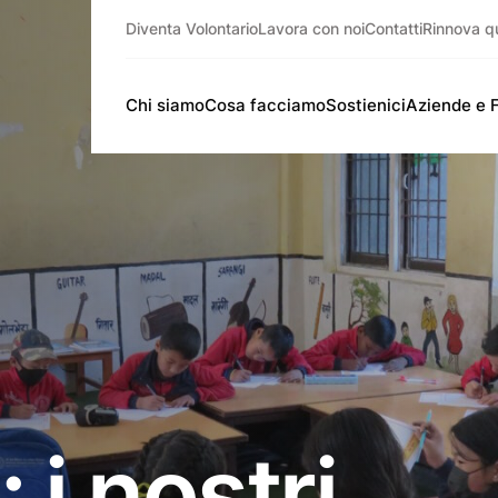
Diventa Volontario
Lavora con noi
Contatti
Rinnova q
Chi siamo
Cosa facciamo
Sostienici
Aziende e 
 i nostri