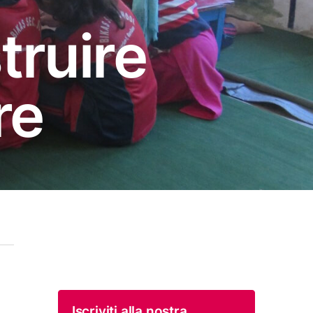
truire
re
Iscriviti alla nostra