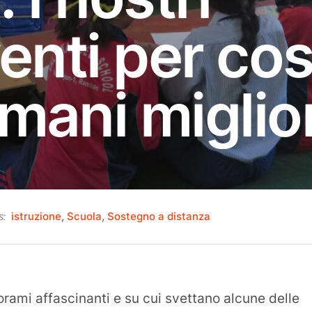
enti per cos
mani miglio
istruzione
,
Scuola
,
Sostegno a distanza
s:
le
3
norami affascinanti e su cui svettano alcune delle