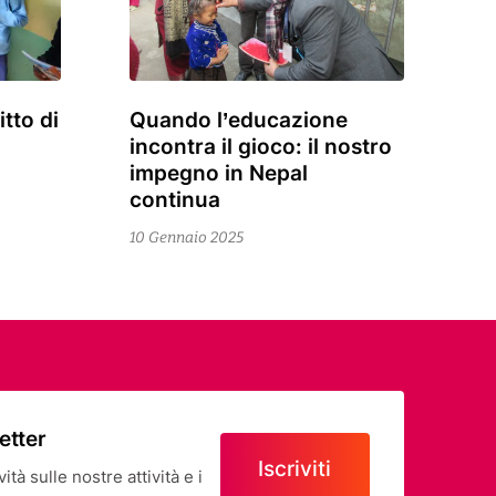
itto di
Quando l’educazione
20
incontra il gioco: il nostro
Gennaio
impegno in Nepal
2025
continua
10 Gennaio 2025
letter
Iscriviti
tà sulle nostre attività e i