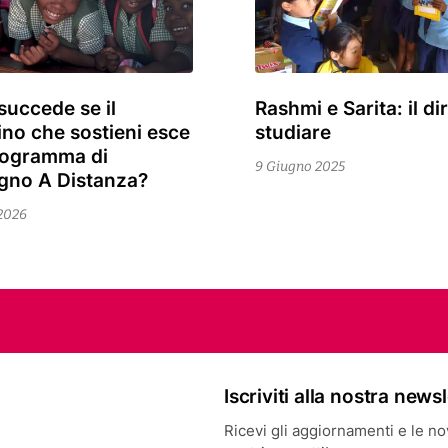
succede se il
Rashmi e Sarita: il dir
23
no che sostieni esce
studiare
Febbraio
rogramma di
2026
9 Giugno 2025
gno A Distanza?
 2026
Iscriviti alla nostra news
Ricevi gli aggiornamenti e le novi