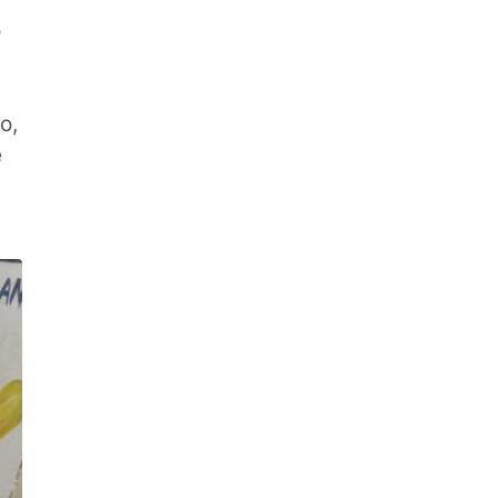
o
o,
e