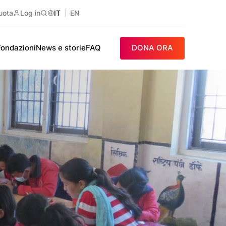
uota
Log in
IT
EN
Ricerca
Fondazioni
News e storie
FAQ
DONA ORA