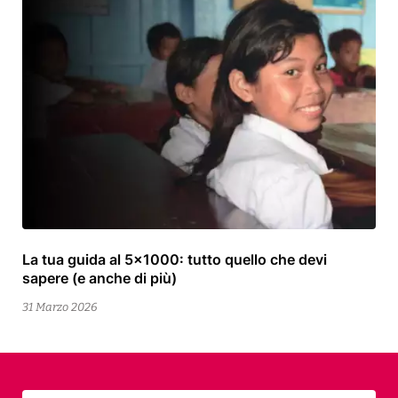
La tua guida al 5×1000: tutto quello che devi
13
sapere (e anche di più)
Aprile
2026
31 Marzo 2026