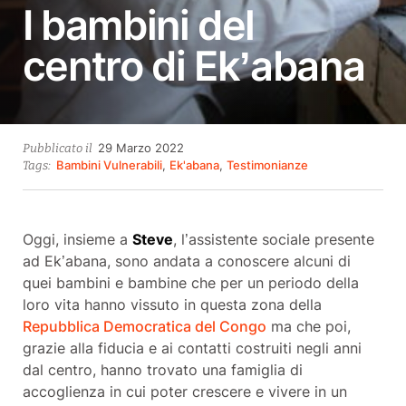
I bambini del
centro di Ek’abana
29
29 Marzo 2022
Pubblicato il
Marzo
Bambini Vulnerabili
,
Ek'abana
,
Testimonianze
Tags:
2022
Oggi, insieme a
Steve
, l’assistente sociale presente
ad Ek’abana, sono andata a conoscere alcuni di
quei bambini e bambine che per un periodo della
loro vita hanno vissuto in questa zona della
Repubblica Democratica del Congo
ma che poi,
grazie alla fiducia e ai contatti costruiti negli anni
dal centro, hanno trovato una famiglia di
accoglienza in cui poter crescere e vivere in un