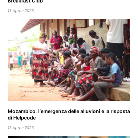
Breakfast Club
Aprile
2026
13 Aprile 2026
Mozambico, l’emergenza delle alluvioni e la risposta
15
di Helpcode
Aprile
2026
13 Aprile 2026