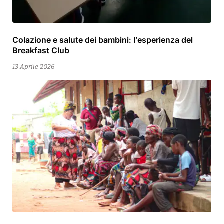
Colazione e salute dei bambini: l’esperienza del
13
Breakfast Club
Aprile
2026
13 Aprile 2026