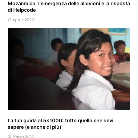
Mozambico, l’emergenza delle alluvioni e la risposta
15
di Helpcode
Aprile
2026
13 Aprile 2026
La tua guida al 5×1000: tutto quello che devi
13
sapere (e anche di più)
Aprile
2026
31 Marzo 2026