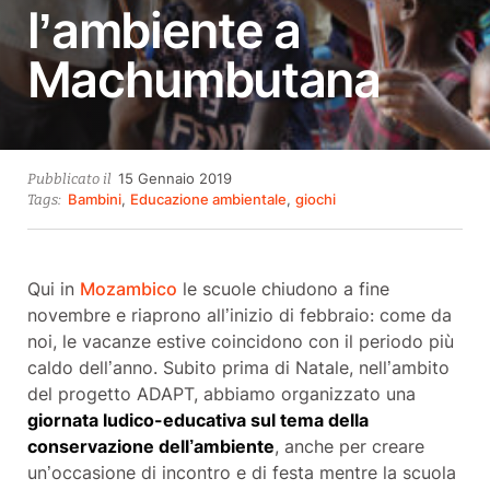
l’ambiente a
Machumbutana
14
15 Gennaio 2019
Pubblicato il
Ottobre
Bambini
,
Educazione ambientale
,
giochi
Tags:
2021
Qui in
Mozambico
le scuole chiudono a fine
novembre e riaprono all’inizio di febbraio: come da
noi, le vacanze estive coincidono con il periodo più
caldo dell’anno. Subito prima di Natale, nell’ambito
del progetto ADAPT, abbiamo organizzato una
giornata ludico-educativa sul tema della
conservazione dell’ambiente
, anche per creare
un’occasione di incontro e di festa mentre la scuola