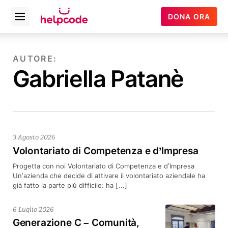
Helpcode
DONA ORA
Open
Italia
menu
Vai
al
AUTORE:
contenuto
Gabriella Patanè
3 Agosto 2026
Volontariato di Competenza e d’Impresa
Progetta con noi Volontariato di Competenza e d’Impresa
Un’azienda che decide di attivare il volontariato aziendale ha
già fatto la parte più difficile: ha […]
6 Luglio 2026
Generazione C – Comunità,