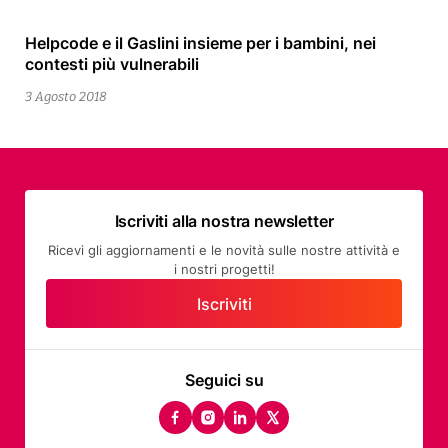
Helpcode e il Gaslini insieme per i bambini, nei
4
contesti più vulnerabili
Agosto
2018
3 Agosto 2018
Iscriviti alla nostra newsletter
Ricevi gli aggiornamenti e le novità sulle nostre attività e
i nostri progetti!
Iscriviti
Seguici su
facebook
instagram
linkedin
twitter