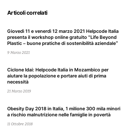
Articoli correlati
Giovedì 11 e venerdì 12 marzo 2021 Helpcode Italia
9
presenta il workshop online gratuito “Life Beyond
Marzo
Plastic – buone pratiche di sostenibilità aziendale”
2021
9 Marzo 2021
Ciclone Idai: Helpcode Italia in Mozambico per
27
aiutare la popolazione e portare aiuti di prima
Marzo
necessità
2019
21 Marzo 2019
Obesity Day 2018 in Italia, 1 milione 300 mila minori
11
a rischio malnutrizione nelle famiglie in povertà
Ottobre
2018
11 Ottobre 2018