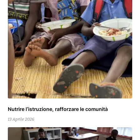
Nutrire l’istruzione, rafforzare le comunità
12
Maggio
13 Aprile 2026
2026