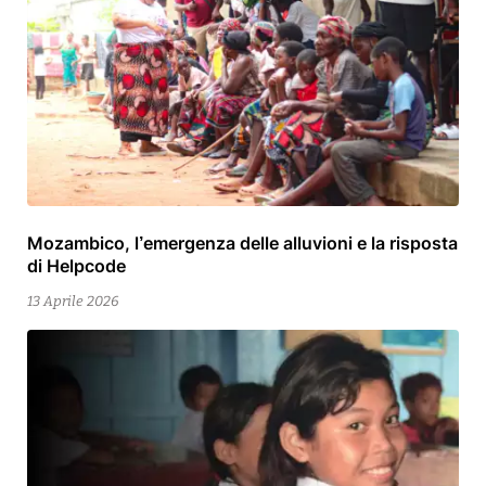
Mozambico, l’emergenza delle alluvioni e la risposta
15
di Helpcode
Aprile
2026
13 Aprile 2026