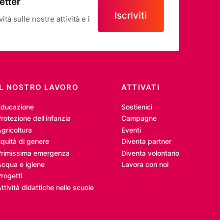
letter
Iscriviti
tà sulle nostre attività e i
IL NOSTRO LAVORO
ATTIVATI
Educazione
Sostienici
rotezione dell’infanzia
Campagne
gricoltura
Eventi
quità di genere
Diventa partner
Primissima emergenza
Diventa volontario
Acqua e igiene
Lavora con noi
rogetti
ttività didattiche nelle scuole