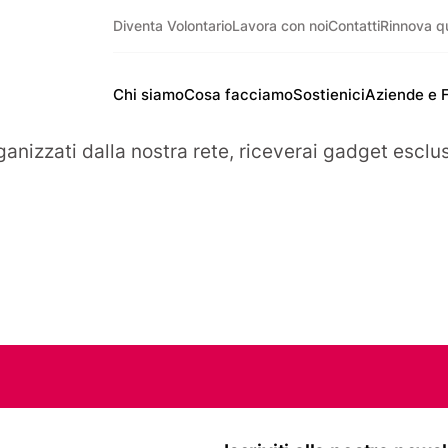
Diventa Volontario
Lavora con noi
Contatti
Rinnova q
Chi siamo
Cosa facciamo
Sostienici
Aziende e 
ganizzati dalla nostra rete, riceverai gadget esclus