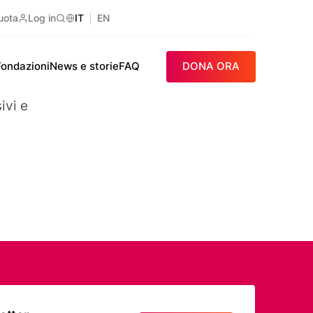
uota
Log in
IT
EN
Ricerca
Fondazioni
News e storie
FAQ
DONA ORA
ivi e