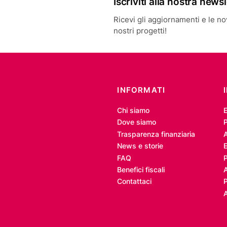
Iscriviti alla nostra news
Ricevi gli aggiornamenti e le novi
nostri progetti!
INFORMATI
Chi siamo
Dove siamo
P
Trasparenza finanziaria
A
News e storie
E
FAQ
Benefici fiscali
Contattaci
P
A