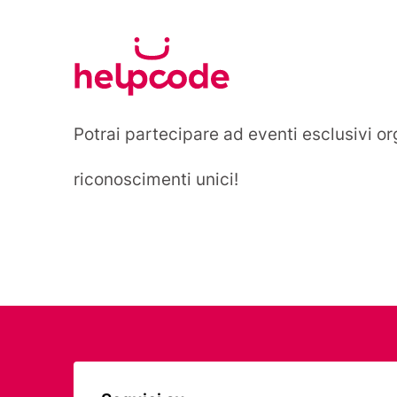
Vai
al
Helpcode
contenuto
Italia
Potrai partecipare ad eventi esclusivi or
riconoscimenti unici!