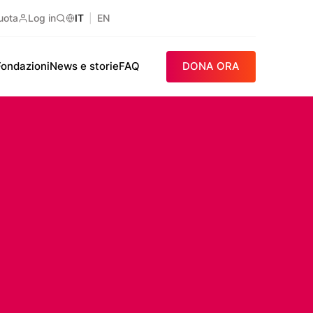
uota
Log in
IT
EN
Ricerca
Fondazioni
News e storie
FAQ
DONA ORA