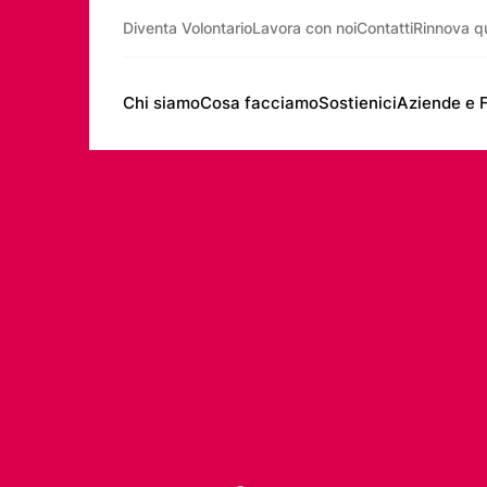
Diventa Volontario
Lavora con noi
Contatti
Rinnova q
Chi siamo
Cosa facciamo
Sostienici
Aziende e 