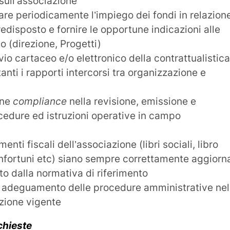
 sull’associazione
are periodicamente l’impiego dei fondi in relazion
edisposto e fornire le opportune indicazioni alle
to (direzione, Progetti)
io cartaceo e/o elettronico della contrattualistica
nti i rapporti intercorsi tra organizzazione e
one
compliance
nella revisione, emissione e
cedure ed istruzioni operative in campo
nti fiscali dell’associazione (libri sociali, libro
infortuni etc) siano sempre correttamente aggiorna
to dalla normativa di riferimento
te adeguamento delle procedure amministrative nel
azione vigente
chieste