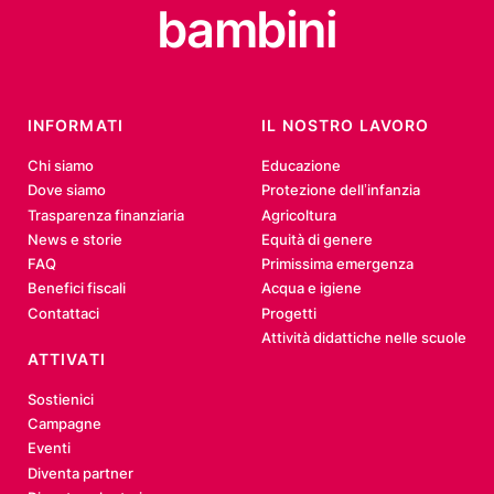
bambini
INFORMATI
IL NOSTRO LAVORO
Chi siamo
Educazione
Dove siamo
Protezione dell’infanzia
Trasparenza finanziaria
Agricoltura
News e storie
Equità di genere
FAQ
Primissima emergenza
Benefici fiscali
Acqua e igiene
Contattaci
Progetti
Attività didattiche nelle scuole
ATTIVATI
Sostienici
Campagne
Eventi
Diventa partner