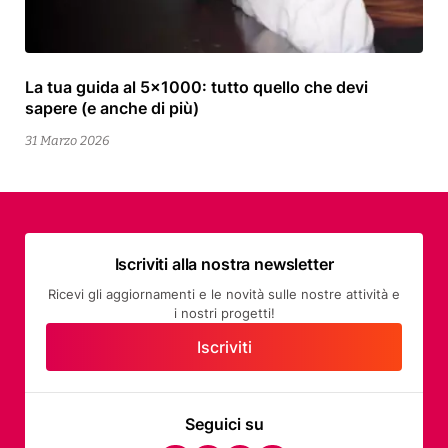
La tua guida al 5×1000: tutto quello che devi
13
sapere (e anche di più)
Aprile
2026
31 Marzo 2026
Iscriviti alla nostra newsletter
Ricevi gli aggiornamenti e le novità sulle nostre attività e
i nostri progetti!
Iscriviti
Seguici su