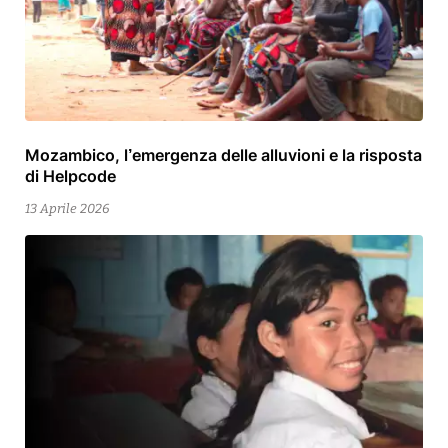
Mozambico, l’emergenza delle alluvioni e la risposta
15
di Helpcode
Aprile
2026
13 Aprile 2026