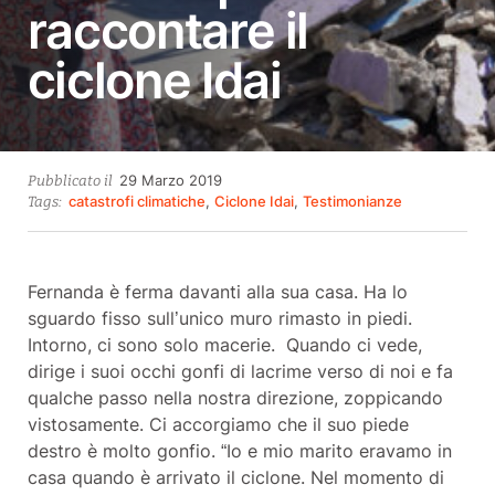
raccontare il
ciclone Idai
14
29 Marzo 2019
Pubblicato il
Ottobre
catastrofi climatiche
,
Ciclone Idai
,
Testimonianze
Tags:
2021
Fernanda è ferma davanti alla sua casa. Ha lo
sguardo fisso sull’unico muro rimasto in piedi.
Intorno, ci sono solo macerie. Quando ci vede,
dirige i suoi occhi gonfi di lacrime verso di noi e fa
qualche passo nella nostra direzione, zoppicando
vistosamente. Ci accorgiamo che il suo piede
destro è molto gonfio. “Io e mio marito eravamo in
casa quando è arrivato il ciclone. Nel momento di