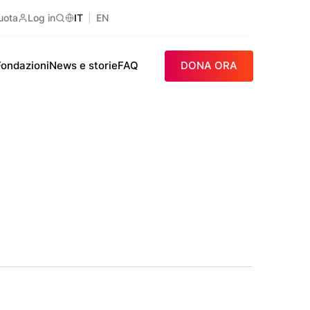
uota
Log in
IT
EN
Ricerca
Fondazioni
News e storie
FAQ
DONA ORA
o