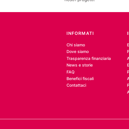
INFORMATI
Chi siamo
Dove siamo
P
Trasparenza finanziaria
A
News e storie
E
FAQ
Benefici fiscali
Contattaci
P
A