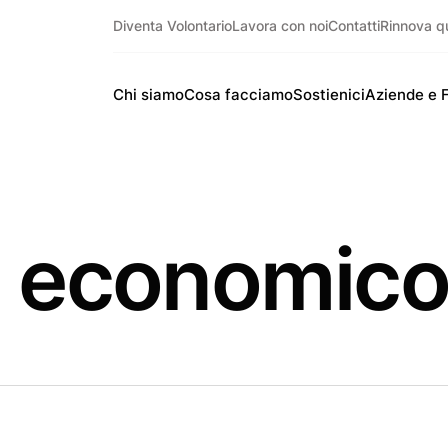
Diventa Volontario
Lavora con noi
Contatti
Rinnova q
Chi siamo
Cosa facciamo
Sostienici
Aziende e 
 economic