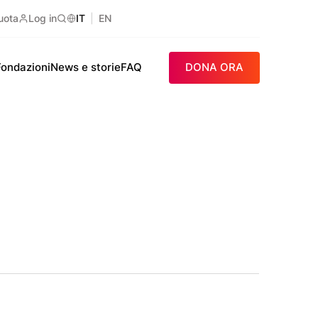
uota
Log in
IT
EN
Ricerca
Fondazioni
News e storie
FAQ
DONA ORA