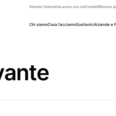
Diventa Volontario
Lavora con noi
Contatti
Rinnova q
Chi siamo
Cosa facciamo
Sostienici
Aziende e 
vante