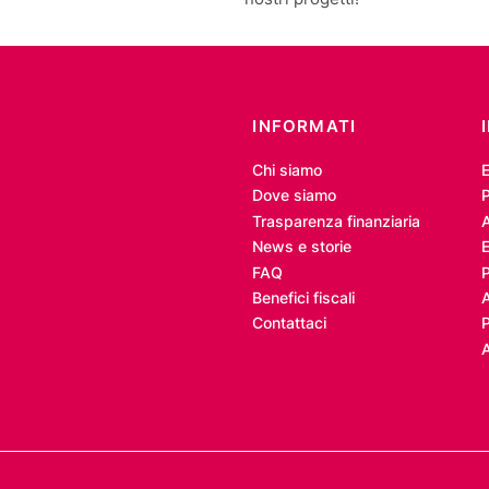
INFORMATI
Chi siamo
Dove siamo
P
Trasparenza finanziaria
A
News e storie
E
FAQ
Benefici fiscali
Contattaci
P
A