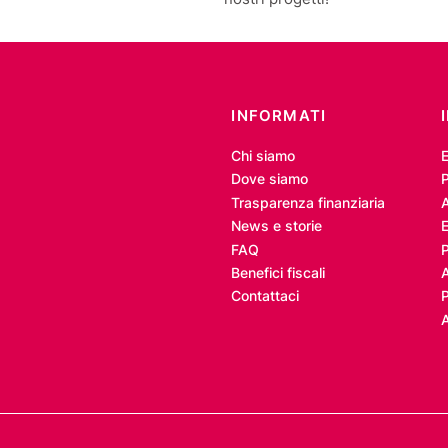
INFORMATI
Chi siamo
Dove siamo
P
Trasparenza finanziaria
A
News e storie
E
FAQ
Benefici fiscali
Contattaci
P
A