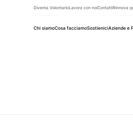
Diventa Volontario
Lavora con noi
Contatti
Rinnova q
Chi siamo
Cosa facciamo
Sostienici
Aziende e 