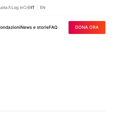
uota
Log in
IT
EN
Ricerca
Fondazioni
News e storie
FAQ
DONA ORA