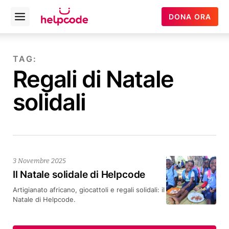
Helpcode
DONA ORA
Open
Italia
menu
Vai
al
TAG:
contenuto
Regali di Natale
solidali
3 Novembre 2025
Il Natale solidale di Helpcode
Artigianato africano, giocattoli e regali solidali: il
Natale di Helpcode.