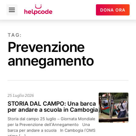
Helpcode
DONA ORA
Open
Italia
menu
Vai
al
TAG:
contenuto
Prevenzione
annegamento
25 Luglio 2026
STORIA DAL CAMPO: Una barca
per andare a scuola in Cambogia
Storia dal campo 25 luglio – Giornata Mondiale
per la Prevenzione dell’Annegamento Una
barca per andare a scuola In Cambogia l’OMS
stima […]