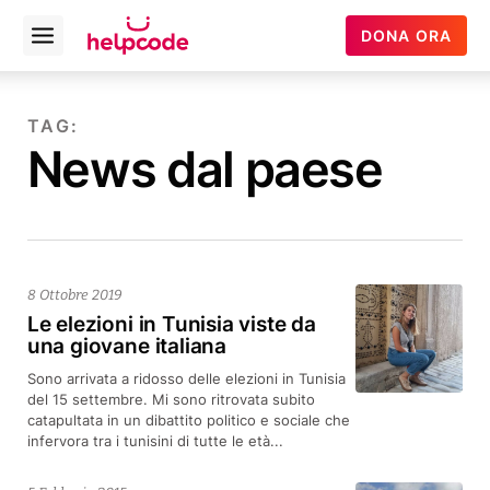
Helpcode
DONA ORA
Open
Italia
menu
Vai
al
TAG:
contenuto
News dal paese
8 Ottobre 2019
Le elezioni in Tunisia viste da
una giovane italiana
Sono arrivata a ridosso delle elezioni in Tunisia
del 15 settembre. Mi sono ritrovata subito
catapultata in un dibattito politico e sociale che
infervora tra i tunisini di tutte le età...