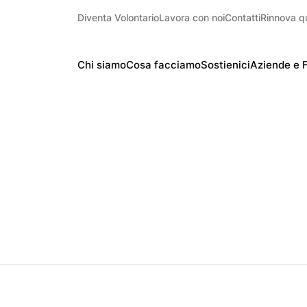
Diventa Volontario
Lavora con noi
Contatti
Rinnova q
Chi siamo
Cosa facciamo
Sostienici
Aziende e 