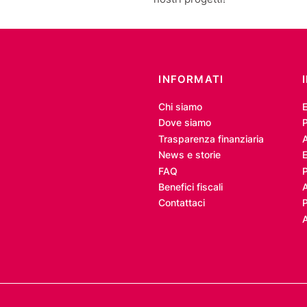
INFORMATI
Chi siamo
Dove siamo
P
Trasparenza finanziaria
A
News e storie
E
FAQ
Benefici fiscali
Contattaci
P
A