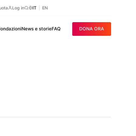
uota
Log in
IT
EN
Ricerca
Fondazioni
News e storie
FAQ
DONA ORA