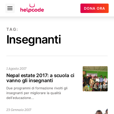
Helpcode
DONA ORA
Open
Italia
menu
Vai
al
TAG:
contenuto
Insegnanti
1 Agosto 2017
Nepal estate 2017: a scuola ci
vanno gli insegnanti
Due programmi di formazione rivolti gli
insegnanti per migliorare la qualità
dell’educazione...
23 Gennaio 2017