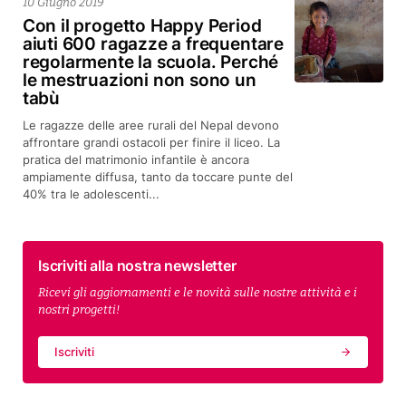
10 Giugno 2019
Con il progetto Happy Period
aiuti 600 ragazze a frequentare
regolarmente la scuola. Perché
le mestruazioni non sono un
tabù
Le ragazze delle aree rurali del Nepal devono
affrontare grandi ostacoli per finire il liceo. La
pratica del matrimonio infantile è ancora
ampiamente diffusa, tanto da toccare punte del
40% tra le adolescenti...
Iscriviti alla nostra newsletter
Ricevi gli aggiornamenti e le novità sulle nostre attività e i
nostri progetti!
Iscriviti