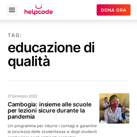
Helpcode
DONA ORA
Open
Italia
menu
Vai
al
TAG:
contenuto
educazione di
qualità
17 Gennaio 2022
Cambogia: insieme alle scuole
per lezioni sicure durante la
pandemia
Un programma per ridurre i contagi e garantire
la sicurezza delle studentesse e degli studenti