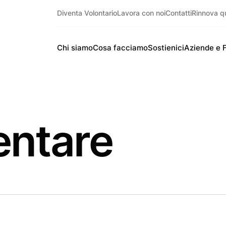
Diventa Volontario
Lavora con noi
Contatti
Rinnova q
Chi siamo
Cosa facciamo
Sostienici
Aziende e 
mentare