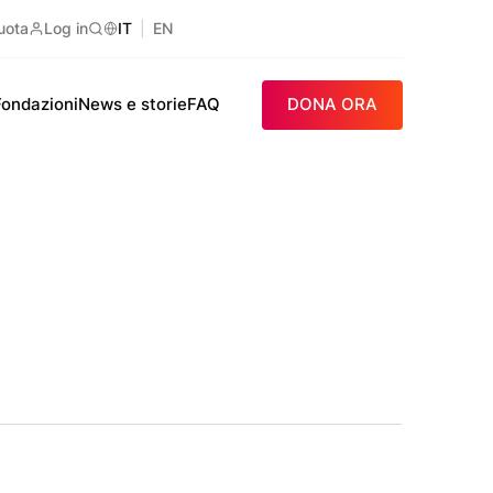
uota
Log in
IT
EN
Ricerca
Fondazioni
News e storie
FAQ
DONA ORA