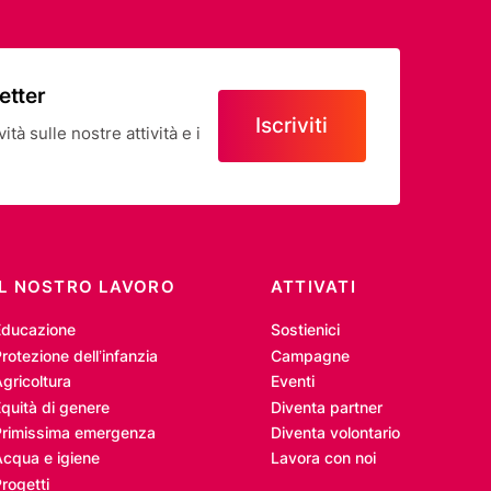
letter
Iscriviti
tà sulle nostre attività e i
IL NOSTRO LAVORO
ATTIVATI
Educazione
Sostienici
rotezione dell’infanzia
Campagne
gricoltura
Eventi
quità di genere
Diventa partner
Primissima emergenza
Diventa volontario
Acqua e igiene
Lavora con noi
rogetti