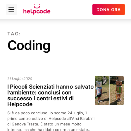
Helpcode
DONA ORA
Open
Italia
menu
Vai
al
TAG:
contenuto
Coding
31 Luglio 2020
I Piccoli Scienziati hanno salvato
l’ambiente: conclusi con
successo i centri estivi di
Helpcode
Sì è da poco concluso, lo scorso 24 luglio, il
primo centro estivo di Helpcode all’Arci Barabini
di Genova Trasta. È stato un mese molto
intenso, ma che ha ridato colore a un’estate...