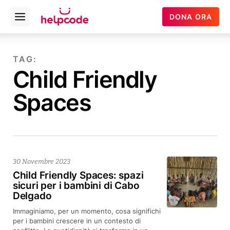
Helpcode
DONA ORA
Open
Italia
menu
Vai
al
TAG:
contenuto
Child Friendly
Spaces
30 Novembre 2023
Child Friendly Spaces: spazi
sicuri per i bambini di Cabo
Delgado
Immaginiamo, per un momento, cosa significhi
per i bambini crescere in un contesto di