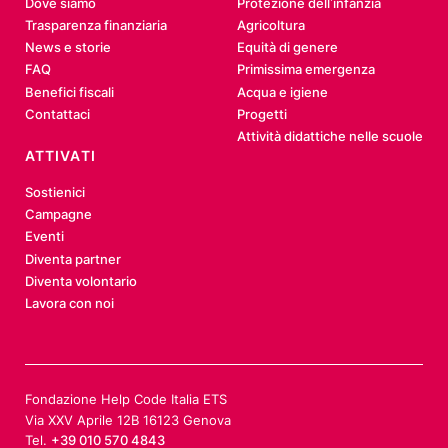
Dove siamo
Protezione dell’infanzia
Trasparenza finanziaria
Agricoltura
News e storie
Equità di genere
FAQ
Primissima emergenza
Benefici fiscali
Acqua e igiene
Contattaci
Progetti
Attività didattiche nelle scuole
ATTIVATI
Sostienici
Campagne
Eventi
Diventa partner
Diventa volontario
Lavora con noi
Fondazione Help Code Italia ETS
Via XXV Aprile 12B 16123 Genova
Tel.
+39 010 570 4843