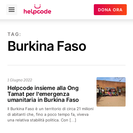
Helpcode
DONA ORA
Open
Italia
menu
Vai
al
TAG:
contenuto
Burkina Faso
1 Giugno 2022
Helpcode insieme alla Ong
Tamat per l’emergenza
umanitaria in Burkina Faso
Il Burkina Faso è un territorio di circa 21 milioni
di abitanti che, fino a poco tempo fa, viveva
una relativa stabilità politica. Con […]