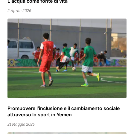
L’acqua come fonte di vita
2
Aprile
2 Aprile 2026
2026
Promuovere l’inclusione e il cambiamento sociale
25
attraverso lo sport in Yemen
Febbraio
2026
21 Maggio 2025