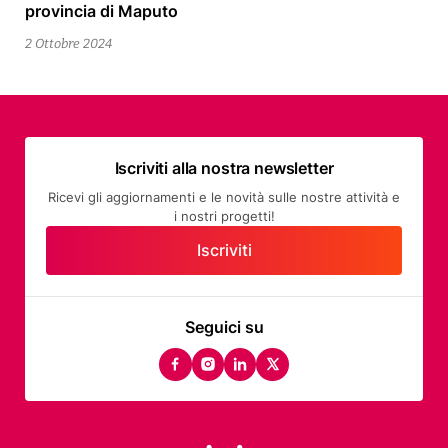
provincia di Maputo
Ottobre
2024
2 Ottobre 2024
Iscriviti alla nostra newsletter
Ricevi gli aggiornamenti e le novità sulle nostre attività e
i nostri progetti!
Iscriviti
Seguici su
facebook
instagram
linkedin
twitter