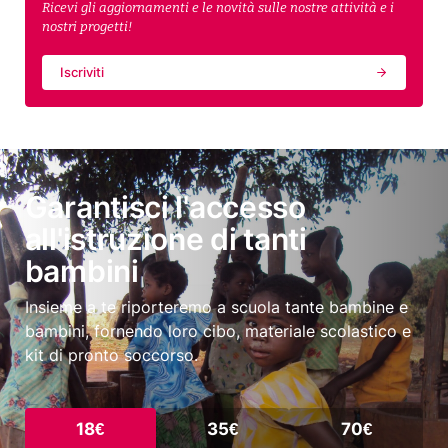
Ricevi gli aggiornamenti e le novità sulle nostre attività e i
nostri progetti!
Iscriviti
Garantisci l'accesso
all'istruzione di tanti
bambini
Insieme a te riporteremo a scuola tante bambine e
bambini, fornendo loro cibo, materiale scolastico e
kit di pronto soccorso.
18€
35€
70€