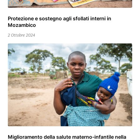
Protezione e sostegno agli sfollati interni in
24
Mozambico
Ottobre
2024
2 Ottobre 2024
Miglioramento della salute materno-infantile nella
24