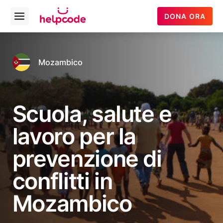
Helpcode
DONA ORA
Open
Italia
menu
Vai
al
contenuto
Mozambico
Scuola, salute e
lavoro per la
prevenzione di
conflitti in
Mozambico