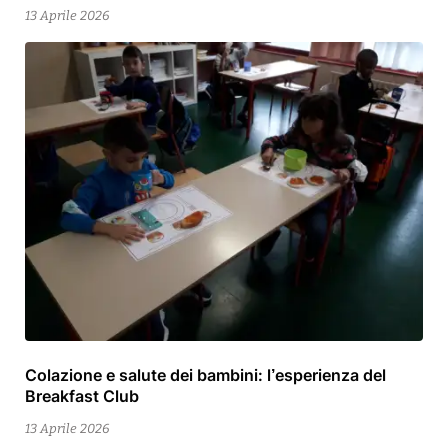
Maggio
13 Aprile 2026
2026
Colazione e salute dei bambini: l’esperienza del
13
Breakfast Club
Aprile
2026
13 Aprile 2026