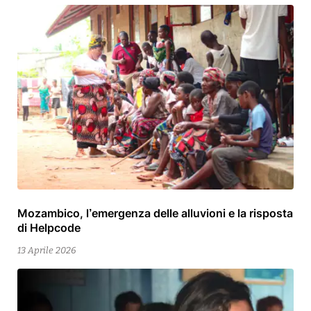
Mozambico, l’emergenza delle alluvioni e la risposta
15
di Helpcode
Aprile
2026
13 Aprile 2026