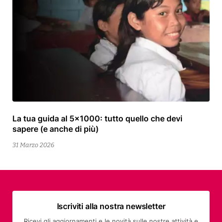
La tua guida al 5×1000: tutto quello che devi
13
sapere (e anche di più)
Aprile
2026
31 Marzo 2026
Iscriviti alla nostra newsletter
Ricevi gli aggiornamenti e le novità sulle nostre attività e