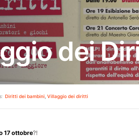
aggio dei Diri
Diritti dei bambini
,
Villaggio dei diritti
s:
obre
1
o 17 ottobre
?!