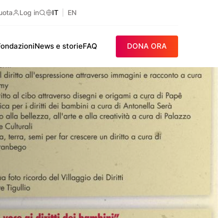
uota
Log in
IT
EN
Ricerca
Fondazioni
News e storie
FAQ
DONA ORA