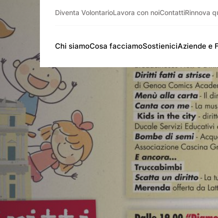
Diventa Volontario
Lavora con noi
Contatti
Rinnova q
Chi siamo
Cosa facciamo
Sostienici
Aziende e 