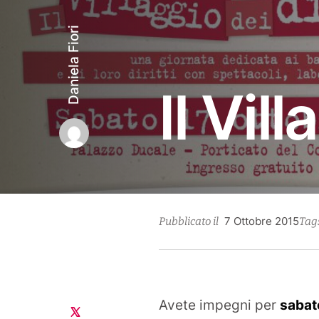
Daniela Fiori
Il Vill
28
7 Ottobre 2015
Pubblicato il
Tag
Ott
202
Avete impegni per
sabat