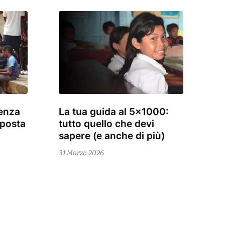
enza
La tua guida al 5×1000:
13
isposta
tutto quello che devi
Aprile
sapere (e anche di più)
2026
31 Marzo 2026