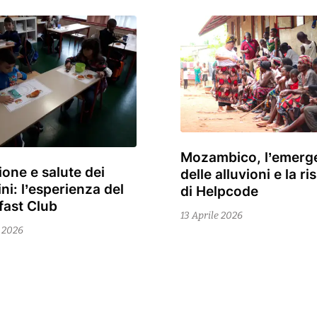
Mozambico, l’emerg
15
ione e salute dei
delle alluvioni e la r
Aprile
ni: l’esperienza del
di Helpcode
2026
fast Club
13 Aprile 2026
e 2026