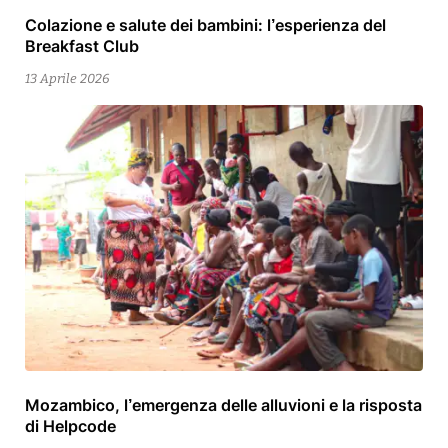
Colazione e salute dei bambini: l’esperienza del
13
Breakfast Club
Aprile
2026
13 Aprile 2026
Mozambico, l’emergenza delle alluvioni e la risposta
15
di Helpcode
Aprile