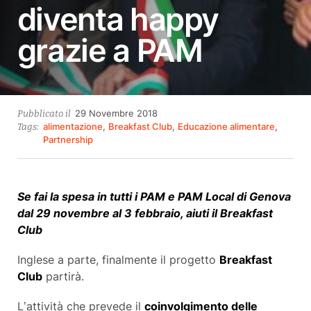
diventa happy
grazie a PAM
27
29 Novembre 2018
Pubblicato il
Ottobre
alimentazione
,
Breakfast Club
,
Educazione alimentare
,
Tags:
2021
Partnership
Se fai la spesa in tutti i PAM e PAM Local di Genova
dal 29 novembre al 3 febbraio, aiuti il Breakfast
Club
Inglese a parte, finalmente il progetto
Breakfast
Club
partirà.
L’attività che prevede il
coinvolgimento delle