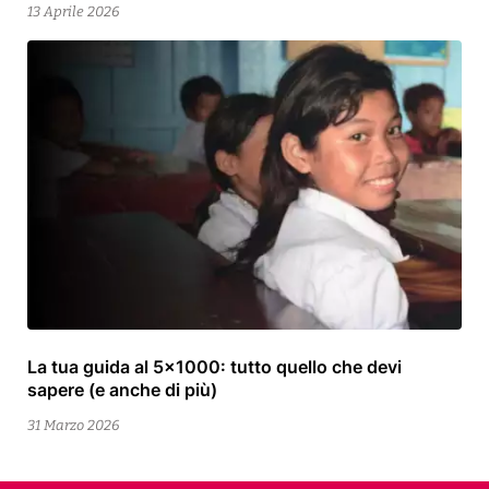
2026
13 Aprile 2026
La tua guida al 5×1000: tutto quello che devi
13
sapere (e anche di più)
Aprile
2026
31 Marzo 2026