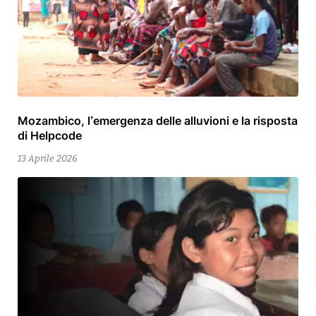
Mozambico, l’emergenza delle alluvioni e la risposta
15
di Helpcode
Aprile
2026
13 Aprile 2026