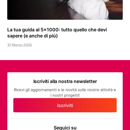
La tua guida al 5×1000: tutto quello che devi
13
sapere (e anche di più)
Aprile
2026
31 Marzo 2026
Iscriviti alla nostra newsletter
Ricevi gli aggiornamenti e le novità sulle nostre attività e
i nostri progetti!
Iscriviti
Seguici su