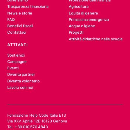
Dove siamo
Protezione dell’infanzia
Trasparenza finanziaria
Agricoltura
News e storie
Equità di genere
FAQ
Primissima emergenza
Benefici fiscali
Acqua e igiene
Contattaci
Progetti
Attività didattiche nelle scuole
ATTIVATI
Sostienici
Campagne
Eventi
Diventa partner
Diventa volontario
Lavora con noi
Fondazione Help Code Italia ETS
Via XXV Aprile 12B 16123 Genova
Tel.
+39 010 570 4843