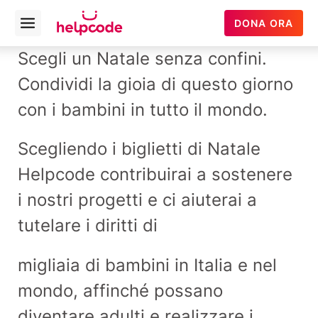
Helpcode
DONA ORA
Open
Italia
menu
Vai
Scegli un Natale senza confini.
al
Condividi la gioia di questo giorno
contenuto
con i bambini in tutto il mondo.
Scegliendo i biglietti di Natale
Helpcode contribuirai a sostenere
i nostri progetti e ci aiuterai a
tutelare i diritti di
migliaia di bambini in Italia e nel
mondo, affinché possano
diventare adulti e realizzare i