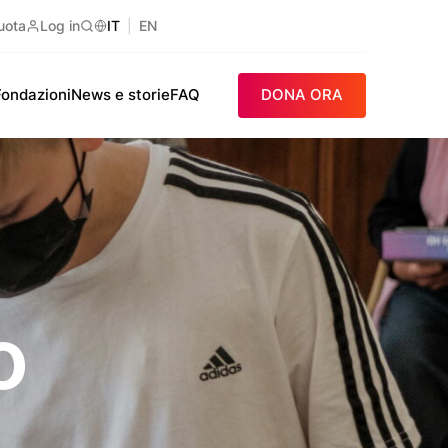
uota
Log in
IT
EN
Ricerca
Fondazioni
News e storie
FAQ
DONA ORA
o