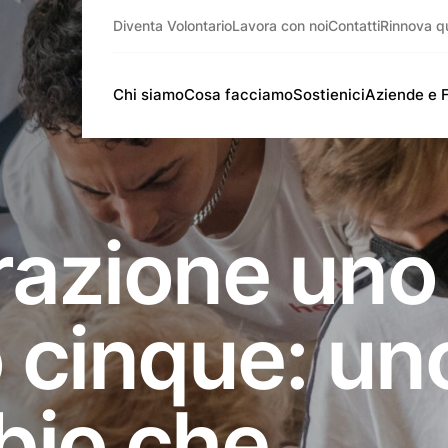
Diventa Volontario
Lavora con noi
Contatti
Rinnova q
Chi siamo
Cosa facciamo
Sostienici
Aziende e 
azione uno
 cinque: un
io che