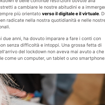
ckdown e delle continue restrizioni dovute alla
stretti a cambiare le nostre abitudini e a immerge
 sempre più orientato
verso il digitale e il virtuale
. 
en radicate nella nostra quotidianità e nelle nostr
onali.
mi due anni, ha dovuto imparare a fare i conti con
on senza difficoltà e intoppi. Una grossa fetta di
ll’arrivo del lockdown non aveva mai avuto a che
ale come un computer, un tablet o uno smartphone