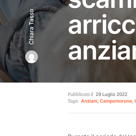
arric
Chiara Tasso
anzian
4
29 Luglio 2022
Pubblicato il
Ago
Anziani
,
Campomorone
,
Tags:
202