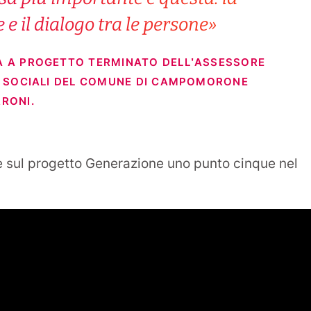
e il dialogo tra le persone»
A A PROGETTO TERMINATO DELL’ASSESSORE
E SOCIALI DEL COMUNE DI CAMPOMORONE
RONI.
e sul progetto Generazione uno punto cinque nel