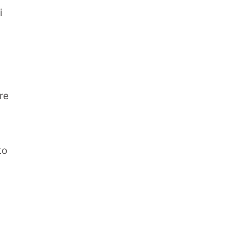
i
re
to