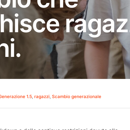
chisce ragaz
i.
sto
Generazione 1.5
,
ragazzi
,
Scambio generazionale
2