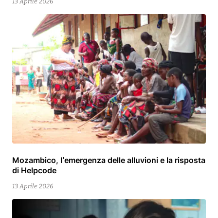
13 Aprile 2026
Mozambico, l’emergenza delle alluvioni e la risposta
15
di Helpcode
Aprile
2026
13 Aprile 2026