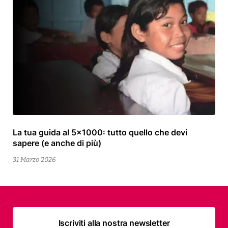
La tua guida al 5×1000: tutto quello che devi
13
sapere (e anche di più)
Aprile
2026
31 Marzo 2026
Iscriviti alla nostra newsletter