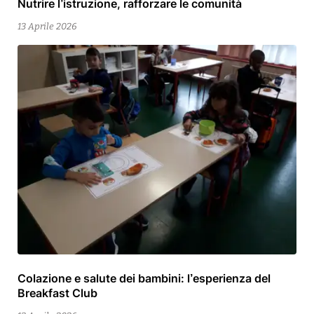
Nutrire l’istruzione, rafforzare le comunità
12
Maggio
13 Aprile 2026
2026
Colazione e salute dei bambini: l’esperienza del
13
Breakfast Club
Aprile
2026