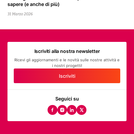
sapere (e anche di più)
Aprile
2026
31 Marzo 2026
Iscriviti alla nostra newsletter
Ricevi gli aggiornamenti e le novità sulle nostre attività e
i nostri progetti!
Iscriviti
Seguici su
facebook
instagram
linkedin
twitter