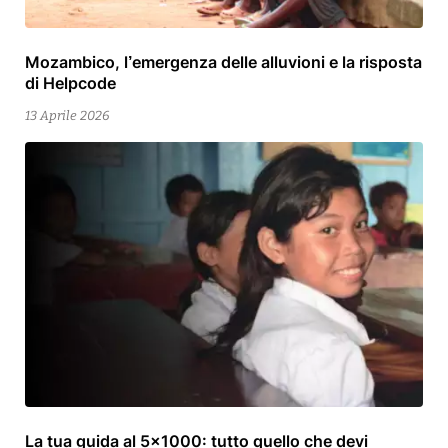
Mozambico, l’emergenza delle alluvioni e la risposta
15
di Helpcode
Aprile
2026
13 Aprile 2026
La tua guida al 5×1000: tutto quello che devi
13