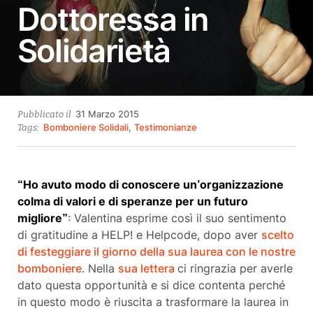
Dottoressa in
Solidarietà
15
31 Marzo 2015
Pubblicato il
Ottobre
Bomboniere Solidali
,
Testimonianze
Tags:
2021
“Ho avuto modo di conoscere un’organizzazione
colma di valori e di speranze per un futuro
migliore”
: Valentina esprime così il suo sentimento
di gratitudine a HELP! e Helpcode, dopo aver
scelto
di festeggiare il giorno della sua laurea con le nostre
bomboniere
. Nella
sua lettera
ci ringrazia per averle
dato questa opportunità e si dice contenta perché
in questo modo è riuscita a trasformare la laurea in