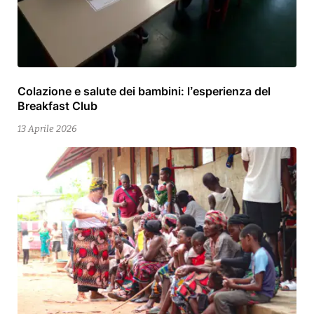
Colazione e salute dei bambini: l’esperienza del
13
Breakfast Club
Aprile
2026
13 Aprile 2026